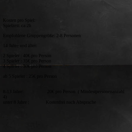
Kosten pro Spiel:
Spielzeit: ca 2h
Empfohlene Gruppengröße: 2-8 Personen
14 Jahre und älter:
2 Spieler : 40€ pro Person
3 Spieler : 35€ pro Person
4 Spieler : 30€ pro Person
ab 5 Spieler : 25€ pro Person
8-13 Jahre: 20€ pro Person ( Mindestpersonenanzahl
4)
unter 8 Jahre : Kostenfrei nach Absprache