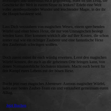
Börstingen und unterstützt euch gegenseitig. Habt ihr das Zeug, die
Geschicke der Welt in eurem Sinne zu lenken? Erlebt eine Welt
voller atemberaubender Wunder und leuchtender Magie, in der ihr
die Hauptcharaktere seid.
Lass Dich verzaubern von magischen Wesen, einem sprechenden
Würfel und einer bösen Hexe, die nur von Unmagischen besiegt
werden kann. Hier kommen wirklich alle auf ihre Kosten, die schon
immer mal wie ein richtiger Zauberer und eine fantastische Hexe
den Zauberstab schwingen wollten.
Doch zuerst müsst ihr euch würdig erweisen. Lernt den magischen
Würfel kennen, der euch an die geheimen Orte bringen kann, von
denen Normalsterbliche höchstens träumen. Macht euch bereit für
den Kampf eures Lebens mit der bösen Hexe.
Bucht jetzt euer magisches Abenteuer: Auroras magischer Würfel,
ladet euer bestes Zauber-Team ein und verzaubert gemeinsam euren
Alltag.
Jetzt Buchen