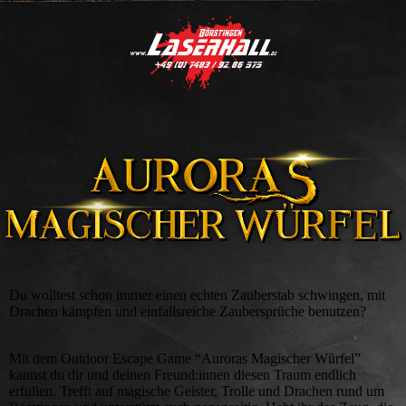
Du wolltest schon immer einen echten Zauberstab schwingen, mit
Drachen kämpfen und einfallsreiche Zaubersprüche benutzen?
Mit dem Outdoor Escape Game “Auroras Magischer Würfel”
kannst du dir und deinen Freund:innen diesen Traum endlich
erfüllen. Trefft auf magische Geister, Trolle und Drachen rund um