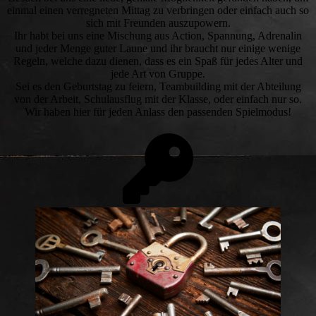
einmal einen verregneten Mittag zu verbringen oder einfach auch so
sich mit Freunden auszupowern.
Ihr habt bei uns eine Mischung aus Action, Spannung, Adrenalin
und jeder Menge guter Laune und ihr braucht nur einige wenige
Regeln, welche dazu dienen, dass es ein Spaß für jedes Alter und
jede Art von Gruppe.
Sei es den Geburtstag zu feiern, Teambuilding mit der Abteilung
von der Arbeit, Schulausflug mit der Klasse, oder einfach nur so.
Wir haben hier für jeden Anlass den passenden Spielmodus!