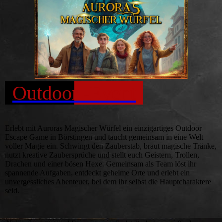
Outdoor -Event
Erlebt mit Auroras Magischer Würfel ein einzigartiges Outdoor
Escape Game in Börstingen und taucht gemeinsam in eine Welt
voller Magie ein. Schwingt den Zauberstab, braut magische Tränke,
nutzt kreative Zaubersprüche und stellt euch Geistern, Trollen,
Drachen und einer bösen Hexe. Gemeinsam als Team löst ihr
spannende Aufgaben, entdeckt geheime Orte und erlebt ein
unvergessliches Abenteuer, bei dem ihr selbst die Hauptcharaktere
seid.