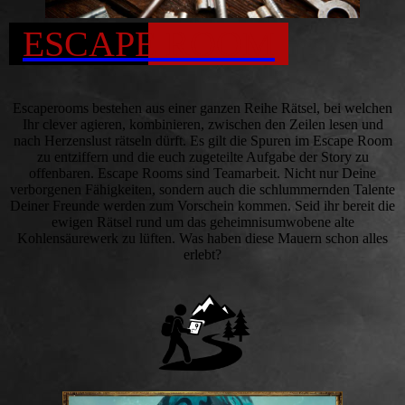
ESCAPE ROOM
Escaperooms bestehen aus einer ganzen Reihe Rätsel, bei welchen
Ihr clever agieren, kombinieren, zwischen den Zeilen lesen und
nach Herzenslust rätseln dürft. Es gilt die Spuren im Escape Room
zu entziffern und die euch zugeteilte Aufgabe der Story zu
offenbaren. Escape Rooms sind Teamarbeit. Nicht nur Deine
verborgenen Fähigkeiten, sondern auch die schlummernden Talente
Deiner Freunde werden zum Vorschein kommen. Seid ihr bereit die
ewigen Rätsel rund um das geheimnisumwobene alte
Kohlensäurewerk zu lüften. Was haben diese Mauern schon alles
erlebt?