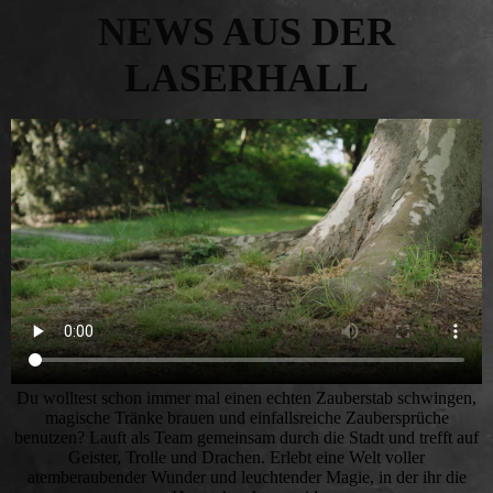
NEWS AUS DER
LASERHALL
Du wolltest schon immer mal einen echten Zauberstab schwingen,
magische Tränke brauen und einfallsreiche Zaubersprüche
benutzen? Lauft als Team gemeinsam durch die Stadt und trefft auf
Geister, Trolle und Drachen. Erlebt eine Welt voller
atemberaubender Wunder und leuchtender Magie, in der ihr die