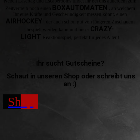
Neben Lasertag und Escaperooms findet Ihr bei uns außerdem zum
BOXAUTOMATEN
Zeitvertreib noch einen
, an welchem
Ihr eure Kräfte und Geschwindigkeit messen könnt, einen
AIRHOCKEY
, der auch schon gut von jüngeren Zuschauern
CRAZY-
bespielt werden kann und unser
LIGHT
Reaktionsspiel, perfekt für jedes Alter !
Ihr sucht Gutscheine?
Schaut in unseren Shop oder schreibt uns
an :)
Shop